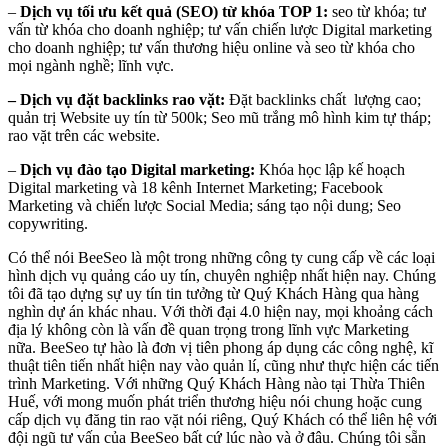
–
Dịch vụ tối ưu kết quả (SEO) từ khóa TOP 1
:
seo từ khóa; tư
vấn từ khóa cho doanh nghiệp; tư vấn chiến lược Digital marketing
cho doanh nghiệp; tư vấn thương hiệu online và seo từ khóa cho
mọi ngành nghề; lĩnh vực.
– Dịch vụ đặt backlinks rao vặt:
Đặt backlinks chất lượng cao;
quản trị Website uy tín từ 500k; Seo mũ trắng mô hình kim tự tháp;
rao vặt trên các website.
–
Dịch vụ đào tạo Digital marketing
:
Khóa học lập kế hoạch
Digital marketing và 18 kênh Internet Marketing; Facebook
Marketing và chiến lược Social Media; sáng tạo nội dung; Seo
copywriting.
Có thể nói BeeSeo là một trong những công ty cung cấp về các loại
hình dịch vụ quảng cáo uy tín, chuyên nghiệp nhất hiện nay. Chúng
tôi đã tạo dựng sự uy tín tin tưởng từ Quý Khách Hàng qua hàng
nghìn dự án khác nhau. Với thời đại 4.0 hiện nay, mọi khoảng cách
địa lý không còn là vấn đề quan trọng trong lĩnh vực Marketing
nữa. BeeSeo tự hào là đơn vị tiên phong áp dụng các công nghệ, kĩ
thuật tiên tiến nhất hiện nay vào quản lí, cũng như thực hiện các tiến
trình Marketing. Với những Quý Khách Hàng nào tại Thừa Thiên
Huế, với mong muốn phát triển thương hiệu nói chung hoặc cung
cấp dịch vụ đăng tin rao vặt nói riêng, Quý Khách có thể liên hệ với
đội ngũ tư vấn của BeeSeo bất cứ lúc nào và ở đâu. Chúng tôi sẵn