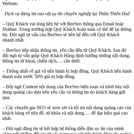
Website.
Dịch vụ đăng tin rao vặt uy tín chuyên nghiệp tại Thừa Thiên Huế
– Quý Khách vui lòng liên hệ với BeeSeo thông qua Email hoặc
Hotline. Trong trường hợp Quý Khách hoàn toàn có thể để lại thông
tin. Đội ngũ tư vấn của BeeSeo sẽ liên hệ đến với Quý Khách
nhanh nhất.
– BeeSeo tiếp nhận thông tin, yêu cầu đến từ Quý Khách. Sau đó
đội ngũ tư vấn giúp Quý Khách Hàng định hướng những nội dung,
thông tin từ khoá, chiến dịch,… cần thiết.
– Thống nhất về giá và tiến hành kí hợp đồng. Quý Khách tiến hành
thanh toán trước 50% giá trị hợp đồng.
– Đội ngũ Content nội dung của BeeSeo biên soạn và trình bày nội
dung quảng cáo dựa trên yêu cầu và thông tin do khách hàng gửi
qua.
– Các chuyên gia SEO sẽ xem xét và tối ưu nội dung quảng cáo của
khách hàng về tiêu đề, từ khóa và nội dung…. để đạt hiệu quả cao
nhất.
– Đội ngũ đăng tin sẽ kết hợp hệ thống diễn đàn uy tín của mình
cùng với những đối tác từ các trang rao vặt tiến hành đăng tin quảng