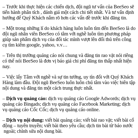
– Trước khi thực hiện các chiến dịch, đội ngũ tư vấn của BeeSeo sẽ
tiến hành phân tích , đánh giá một cách chi tiết nhất. Và tư vấn định
hướng để Quý Khách nắm rõ hơn các vấn đề trước khi đăng tin.
– Một trong những lí do khách hàng luôn luôn tìm đến BeeSeo là do
đội ngũ nhân viên BeeSeo có tâm với nghề luôn tìm phương pháp
giúp sản phẩm dịch vụ của đối tác mình vượt lên đối thủ trên công
cụ tìm kiếm google, yahoo, v.v…
– Trên thị trường quảng cáo nói chung và đăng tin rao vặt nói riêng
có thể nói BeeSeo là đơn vị báo giá chi phí đăng tin thấp nhất hiện
nay.
– Việc lấy Tâm với nghề và sự tin tưởng, uy tín đối với Quý Khách
Hàng làm đầu. Đội ngũ BeeSeo luôn luôn chú tâm vào việc biên tập
nội dung và đăng tin một cách trung thực nhất.
–
Dịch vụ quảng cáo
:
dịch vụ quảng cáo Google Adwords; dịch vụ
quảng cáo Bingads; dịch vụ quảng cáo Facebook Marketing; dịch
vụ quảng cáo Cốc Cốc; dịch vụ quảng cáo online.
–
Dịch vụ nội dung
:
viết bài quảng cáo; viết bài rao vặt; viết bài cổ
động – tuyên truyền; viết bài theo yêu cầu; dịch tin bài từ báo nước
ngoài; chỉnh sửa nội dung bài.