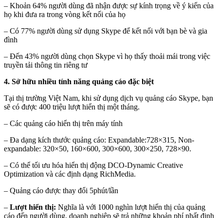
– Khoản 64% người dùng đã nhận được sự kính trọng về ý kiến của
họ khi đưa ra trong vòng kết nối của họ
– Có 77% người dùng sử dụng Skype để kết nối với bạn bè và gia
đình
– Đến 43% người dùng chọn Skype vì họ thấy thoải mái trong việc
truyền tải thông tin riêng tư
4. Sở hữu nhiều tính năng quảng cáo đặc biệt
Tại thị trường Việt Nam, khi sử dụng dịch vụ quảng cáo Skype, bạn
sẽ có được 400 triệu lượt hiển thị một tháng.
– Các quảng cáo hiển thị trên máy tính
– Đa dạng kích thước quảng cáo: Expandable:728×315, Non-
expandable: 320×50, 160×600, 300×600, 300×250, 728×90.
– Có thể tối ưu hóa hiển thị động DCO-Dynamic Creative
Optimization và các định dạng RichMedia.
– Quảng cáo được thay đổi 5phút/lần
–
Lượt hiển thị:
Nghĩa là với 1000 nghìn lượt hiển thị của quảng
cáo đến người dùng, doanh nghiệp sẽ trả những khoản phí nhất định