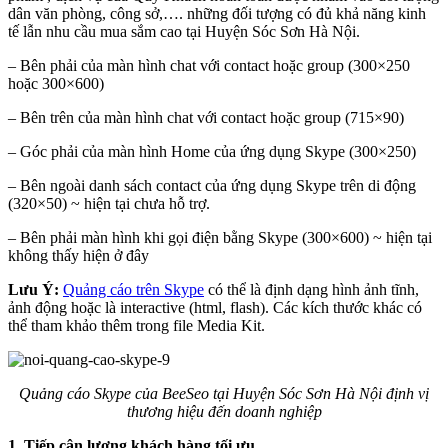
dân văn phòng, công sở,…. những đối tượng có đủ khả năng kinh
tế lẫn nhu cầu mua sắm cao tại Huyện Sóc Sơn Hà Nội.
– Bên phải của màn hình chat với contact hoặc group (300×250
hoặc 300×600)
– Bên trên của màn hình chat với contact hoặc group (715×90)
– Góc phải của màn hình Home của ứng dụng Skype (300×250)
– Bên ngoài danh sách contact của ứng dụng Skype trên di động
(320×50) ~ hiện tại chưa hỗ trợ.
– Bên phải màn hình khi gọi điện bằng Skype (300×600) ~ hiện tại
không thấy hiện ở đây
Lưu Ý:
Quảng cáo trên Skype
có thể là định dạng hình ảnh tĩnh,
ảnh động hoặc là interactive (html, flash). Các kích thước khác có
thể tham khảo thêm trong file Media Kit.
Quảng cáo Skype của BeeSeo tại Huyện Sóc Sơn Hà Nội định vị
thương hiệu đến doanh nghiệp
1. Tiếp cận lượng khách hàng tối ưu