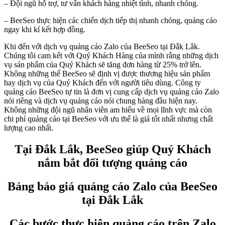
– Đội ngũ hỗ trợ, tư vấn khách hàng nhiệt tình, nhanh chóng.
– BeeSeo thực hiện các chiến dịch tiếp thị nhanh chóng, quảng cáo
ngay khi kí kết hợp đồng.
Khi đến với dịch vụ quảng cáo Zalo của BeeSeo tại Đắk Lắk.
Chúng tôi cam kết với Quý Khách Hàng của mình rằng những dịch
vụ sản phẩm của Quý Khách sẽ tăng đơn hàng từ 25% trở lên.
Không những thế BeeSeo sẽ định vị được thương hiệu sản phẩm
hay dịch vụ của Quý Khách đến với người tiêu dùng. Công ty
quảng cáo BeeSeo tự tin là đơn vị cung cấp dịch vụ quảng cáo Zalo
nói riêng và dịch vụ quảng cáo nói chung hàng đầu hiện nay.
Không những đội ngũ nhân viên am hiểu về mọi lĩnh vực mà còn
chi phí quảng cáo tại BeeSeo với ưu thể là giá tốt nhất nhưng chất
lượng cao nhất.
Tại Đắk Lắk, BeeSeo giúp Quý Khách
nắm bắt đối tượng quảng cáo
Bảng báo giá quảng cáo Zalo của BeeSeo
tại Đắk Lắk
Các bước thực hiện quảng cáo trên Zalo