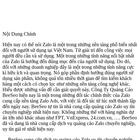
Nội Dung Chính
Hiện nay có thể nói Zalo là một trong những nền tảng phổ biến nhất
đối với người sử dụng tại Việt Nam. Từ giải trí đến công việc mọi
người đều cần và sử dụng. Một trong những tính năng nổi bật nhất
của Zalo là hướng đến đúng mục đến của người sử dụng. Do đó,
đối với những doanh nghiệp đây là một trong những tính năng cực
kì hữu ích và quan trọng. Nó góp phần định hướng đúng người sử
dụng sản phẩm, không quá tốn nhiều thời gian để tìm kiếm khách
hàng một cách có chọn lọc như những nền tảng công nghệ khác.
Hiểu được những vấn đề cần giải quyết này, Công Ty Quảng Cáo
BeeSeo hiện nay là một trong những đối tác chính thức của Zalo
cung cấp nền tảng Zalo Ads, với việc là đối tác từ lúc mới thành lập
đến ngày nay. BeeSeo tự tin là nhà cung cấp quảng cáo Zalo uy tín
chuyên nghiệp nhất hiện nay. Không những thế với hàng nghìn dự
án lớn nhỏ khác nhau như FPT, VnExpress, 24.com.vn, …. BeeSeo
đã và đang là nhà cung cấp dịch vụ quảng cáo Zalo chuyên nghiệp,
uy tín giá rẻ nhất hiện nay.
BeeSeo cung cấp dịch vụ quảng cáo Zalo uy tín chuyên nghiệp