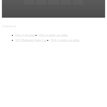
© beeseo.vn
Dịch vụ nội dung
Dịch vụ quảng cáo online
SEO Marketing Quảng Cáo
Dịch vụ quảng cáo online