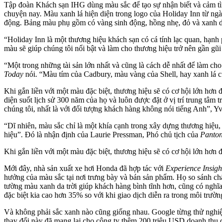
Tập đoàn Khách sạn IHG dùng màu sắc để tạo sự nhận biết và cảm tìn
chuyện nay. Màu xanh lá hiện diện trong logo của Holiday Inn từ ngày
động. Bảng màu phụ gồm có vàng sinh động, hồng nhẹ, đỏ và xanh da 
“Holiday Inn là một thương hiệu khách sạn có cá tính lạc quan, hạnh
màu sẽ giúp chúng tôi nổi bật và làm cho thương hiệu trở nên gần gũi
“Một trong những tài sản lớn nhất và cũng là cách dễ nhất để làm ch
Today
nói. “Màu tím của Cadbury, màu vàng của Shell, hay xanh lá của
Khi gắn liền với một màu đặc biệt, thương hiệu sẽ có cơ hội lớn hơ
diện suốt lịch sử 300 năm của họ và luôn được đặt ở vị trí trung tâm
chúng tôi, nhất là với đối tượng khách hàng không nói tiếng Anh”, 
“Dĩ nhiên, màu sắc chỉ là một khía cạnh trong xây dựng thương hiệu
hiệu”. Đó là nhận định của Laurie Pressman, Phó chủ tịch của
Panton
Khi gắn liền với một màu đặc biệt, thương hiệu sẽ có cơ hội lớn hơn 
Mới đây, nhà sản xuất xe hơi Honda đã hợp tác với
Experience Insigh
hưởng của màu sắc tại nơi trưng bày và bán sản phẩm. Họ so sánh ch
tường màu xanh da trời giúp khách hàng bình tĩnh hơn, cũng có nghĩa 
đặc biệt kia cao hơn 35% so với khi giao dịch diễn ra trong môi trườ
Và không phải sắc xanh nào cũng giống nhau. Google từng thử nghiệm 
thay đổi này đã mang lại cho công ty thêm 200 triệu USD doanh thu