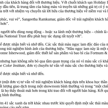
h của khách hàng đối với thương hiệu. Với chuỗi khách sạn Holiday In
 đầu tiên, là trung tâm của bảng màu và truyền tải những giá trị có ý n
trời với nhiệm vụ chuyển tải lời hứa của thương hiệu về niềm vui và
 phúc, vui vẻ”, Sangeetha Ramkumar, giám đốc về trải nghiệm khách hàn
 hơn”.
o người tiêu dùng rung động – hoặc xa lánh một thương hiệu – chính l
 National Trust đều phát huy tác dụng rất tuyệt vời”.
n để được nhận biết và nhớ đến. Các sắc thái màu ngọc lam độc đáo củ
 trong trải nghiệm hình ảnh của thương hiệu. “Màu ngọc lam này là một 
Yvonne Isherwood, giám đốc thiết kế sản phẩm và bao bì của Fortnum &
, nhưng bạn không nên bỏ qua tầm quan trọng của nó vì màu sắc có khả
e Color Institute
, đơn vị chuyên tư vấn về màu sắc cho thương hiệu và
để được nhận biết và nhớ đến.
t
(một đơn vị tư vấn về trải nghiệm khách hàng dựa trên khoa học thần 
ất lượng giao dịch trong một showroom bình thường và trong “một chiế
là họ thấy thoải mái hơn trong khi trao đổi với người bán hàng. Kết q
ng bình thường.
41 sắc xanh da trời khác nhau trước khi quyết định một sắc thái màu h
 quảng cáo mỗi năm.