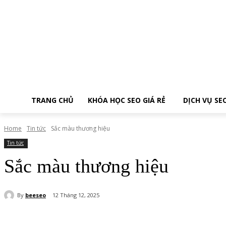
TRANG CHỦ
KHÓA HỌC SEO GIÁ RẺ
DỊCH VỤ SE
Home
Tin tức
Sắc màu thương hiệu
Tin tức
Sắc màu thương hiệu
By
beeseo
12 Tháng 12, 2025
Share