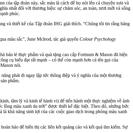
n của tập đoàn này, sắc màu là cách để họ nói lên cả chuyện xưa và
ghĩa nhất đối với thương hiệu: sự chăm sóc, an toàn, tươi mới và sống
 hạnh phúc.
g và thiết kế của Tập đoàn IHG giải thích. “Chúng tôi tin rằng bảng
à qua màu sắc”, June Mcleod, tác giả quyển
Colour Psychology
a nhà bán lẻ thực phẩm và quà tặng cao cấp Fortnum & Mason đã hiện
công cụ biểu đạt rất mạnh – có thể còn mạnh hơn cả tên gọi của
 Mason nói.
 năng phát đi ngay lập tức thông điệp và ý nghĩa của một thương
 sản phẩm.
kinh, tâm lý và kinh tế hành vi) để tiến hành một thực nghiệm về ảnh
c lồng màu xanh da trời” được thiết kế đặc biệt. Theo đó, những bức
uả là khả năng sinh lợi của các cuộc giao dịch trong phòng màu xanh
oàn hảo để hiển thị các liên kết quảng cáo và kết quả tìm kiếm. Sự